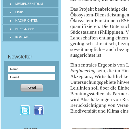
MEDIENZENTRUM
Das Projekt beabsichtigt di
LINKS
Ökosystem-Dienstleistungen
Ökosystem-Funktionen (ESF)
NACHRICHTEN
quantifizieren. Die Untersu
EREIGNISSE
Südostasiens (Philippinen, V
Landschaften entlang einem
KONTAKT
geologisch-klimatisch, bezü
soweit möglich – auch bezügl
ausgerichtet ist.
Ein zentrales Ergebnis von
Engineering
sein, die im Hi
Akzeptanz, Wirtschaftlichkei
Untersuchungsgebiete hinwe
Leitlinien soll über die Ein
Beratungsstellen als Partner
wird Abschätzungen von Ris
Berücksichtigung von Verän
Biodiversität und Klima eins