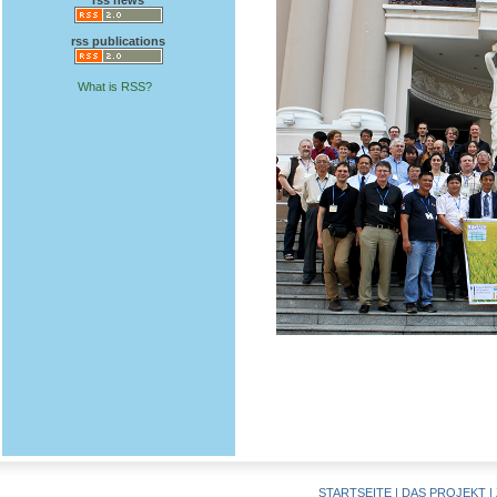
rss news
rss publications
What is RSS?
STARTSEITE
|
DAS PROJEKT
|