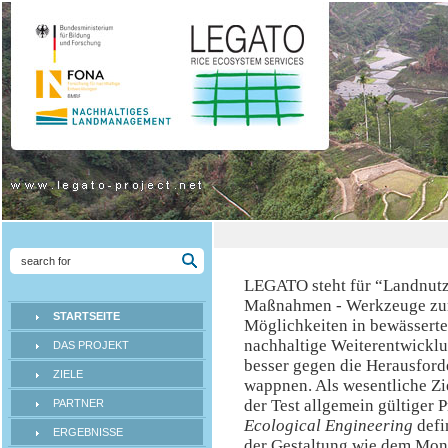
LEGATO steht für “Landnutz
Maßnahmen - Werkzeuge zur
STARTSEITE
Möglichkeiten in bewässerte
nachhaltige Weiterentwicklu
DAS PROJEKT
besser gegen die Herausfor
ZIELE
wappnen. Als wesentliche Zi
der Test allgemein gültiger
PARTNER
Ecological Engineering
defin
ERGEBNISSE
der Gestaltung wie dem Mon